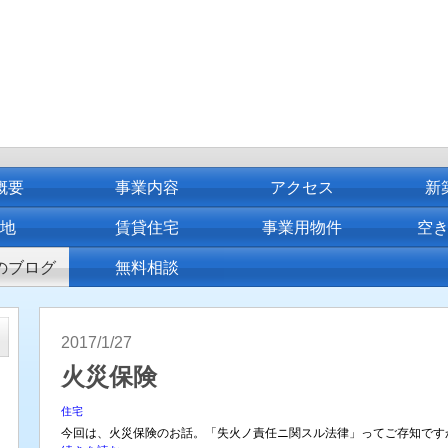
概要
事業内容
アクセス
新
土地
賃貸住宅
事業用物件
空
のブログ
無料相談
2017/1/27
火災保険
住宅
今回は、火災保険のお話。「失火ノ責任ニ関スル法律」ってご存知ですか